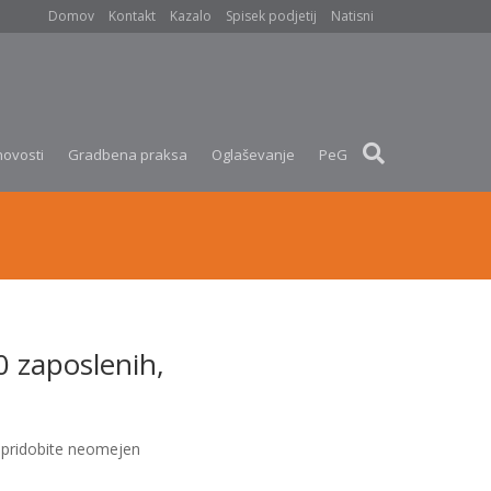
Domov
Kontakt
Kazalo
Spisek podjetij
Natisni
novosti
Gradbena praksa
Oglaševanje
PeG
 zaposlenih,
pridobite neomejen