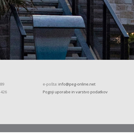
 89
e-pošta:
info@peg-online.net
 426
Pogoji uporabe in varstvo podatkov