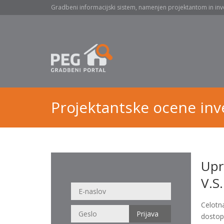
Gradbeni informacijski sistem, namenjen projektantom in inv
Projektantske ocene inve
Upr
V.S.
Celotn
dostop