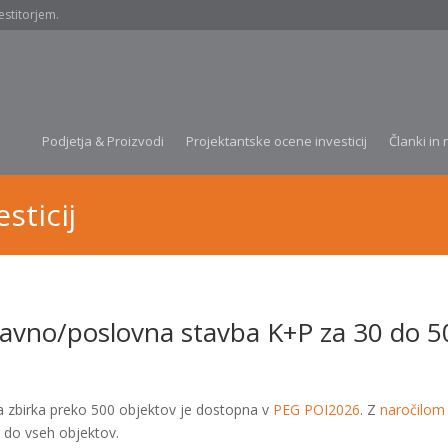
estitorjem.
Podjetja & Proizvodi
Projektantske ocene investicij
Članki in 
sticij
avno/poslovna stavba K+P za 30 do 50
a zbirka preko 500 objektov je dostopna v
PEG POI2026
. Z
naročilom
 do vseh objektov.