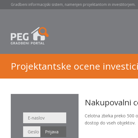
Gradbeni informacijski sistem, namenjen projektantom in investitorjem.
Projektantske ocene investici
Nakupovalni c
Celotna zbirka preko 500 
dostop do vseh objektov.