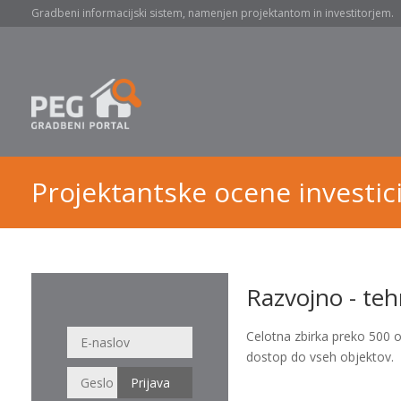
Gradbeni informacijski sistem, namenjen projektantom in investitorjem.
Projektantske ocene investici
Razvojno - teh
Celotna zbirka preko 500 
dostop do vseh objektov.