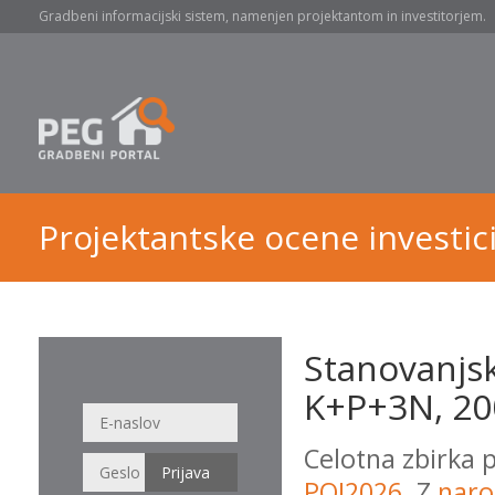
Gradbeni informacijski sistem, namenjen projektantom in investitorjem.
Projektantske ocene investici
Stanovanjsk
K+P+3N, 200
Celotna zbirka 
POI2026
. Z
naro