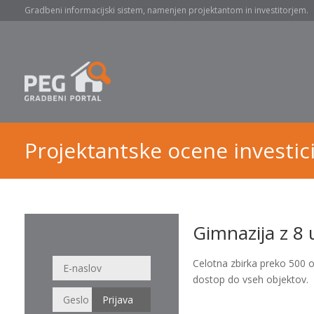
Gradbeni informacijski sistem, namenjen projektantom in investitorjem.
Projektantske ocene investici
Gimnazija z 8 
Celotna zbirka preko 500 
dostop do vseh objektov.