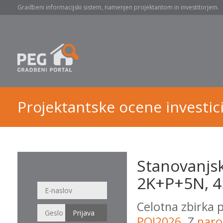
Gradbeni informacijski sistem, namenjen projektantom in investitorjem.
Projektantske ocene investici
Stanovanjsk
2K+P+5N, 4
Celotna zbirka 
POI2026
. Z
naro