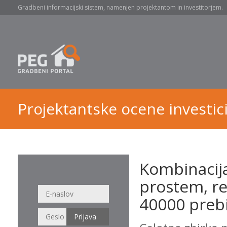
Gradbeni informacijski sistem, namenjen projektantom in investitorjem.
Projektantske ocene investici
Kombinacija
prostem, re
40000 prebi