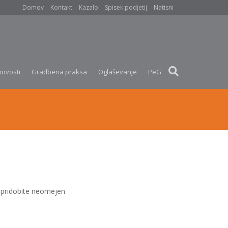
Domov
Kontakt
Kazalo
Spisek podjetij
Natisni
novosti
Gradbena praksa
Oglaševanje
PeG
pridobite neomejen