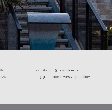
 89
e-pošta:
info@peg-online.net
 426
Pogoji uporabe in varstvo podatkov