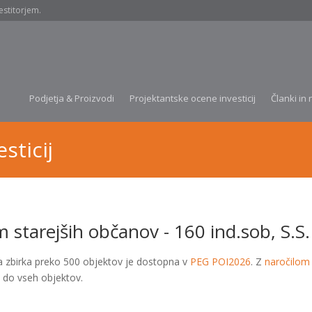
estitorjem.
Podjetja & Proizvodi
Projektantske ocene investicij
Članki in 
sticij
 starejših občanov - 160 ind.sob, S.S.
a zbirka preko 500 objektov je dostopna v
PEG POI2026
. Z
naročilom
 do vseh objektov.