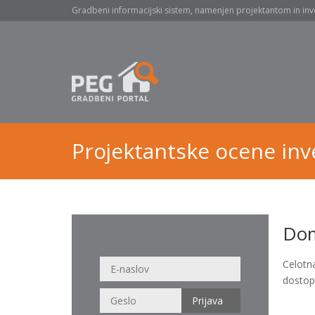
Gradbeni informacijski sistem, namenjen projektantom in inv
Projektantske ocene inve
Dom
Celotn
dostop