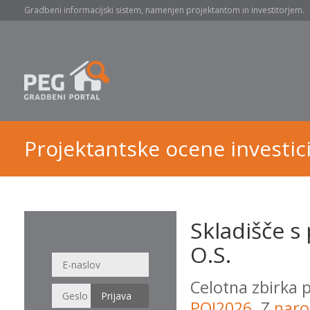
Gradbeni informacijski sistem, namenjen projektantom in investitorjem.
Projektantske ocene investici
Skladišče s
O.S.
Celotna zbirka 
POI2026
. Z
naro