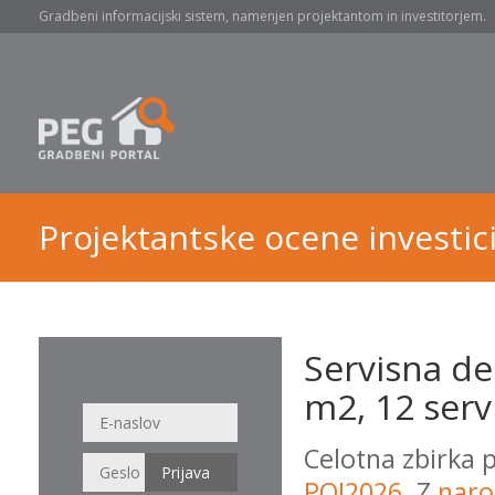
Gradbeni informacijski sistem, namenjen projektantom in investitorjem.
Projektantske ocene investici
Servisna de
m2, 12 serv
Celotna zbirka 
POI2026
. Z
naro