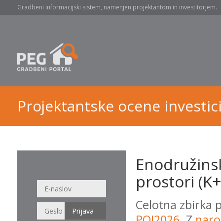
Gradbeni informacijski sistem, namenjen projektantom in investitorjem.
Projektantske ocene investici
Enodružinsk
prostori (K
Celotna zbirka 
POI2026
. Z
naro