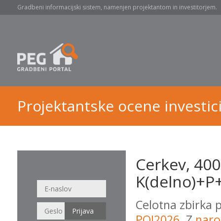
Gradbeni informacijski sistem, namenjen projektantom in investitorjem.
Projektantske ocene investici
Cerkev, 400
K(delno)+P
Celotna zbirka 
POI2026
. Z
naro