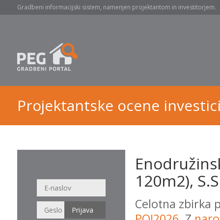
Gradbeni informacijski sistem, namenjen projektantom in investitorjem.
Projektantske ocene investici
Enodružinsk
120m2), S.S
Celotna zbirka 
POI2026
. Z
naro