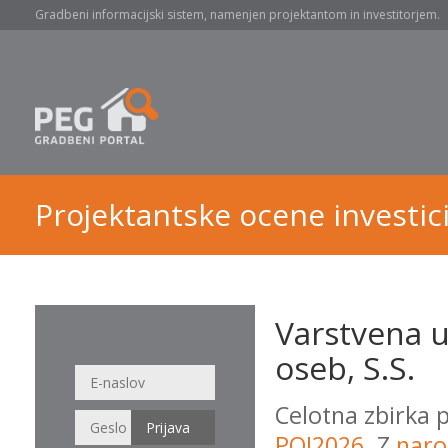
Gradbeni informacijski sistem, namenjen projektantom in investitorjem.
Projektantske ocene investici
Varstvena u
oseb, S.S.
Celotna zbirka 
POI2026
. Z
naro