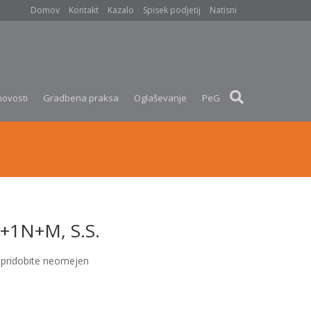
Domov
Kontakt
Kazalo
Spisek podjetij
Natisni
novosti
Gradbena praksa
Oglaševanje
PeG
P+1N+M, S.S.
pridobite neomejen