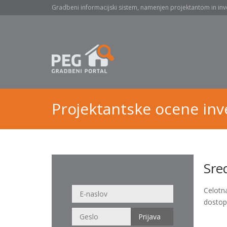
Gradbeni informacijski sistem, namenjen projektantom in inv
Projektantske ocene inve
Sre
Celotn
dostop