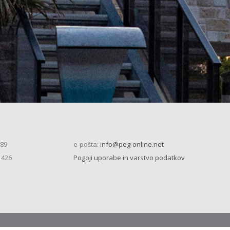
 89
e-pošta:
info@peg-online.net
 426
Pogoji uporabe in varstvo podatkov