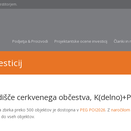
estitorjem.
Podjetja & Proizvodi
Projektantske ocene investicij
Članki in 
sticij
dišče cerkvenega občestva, K(delno)+
a zbirka preko 500 objektov je dostopna v
PEG POI2026
. Z
naročilom
 do vseh objektov.