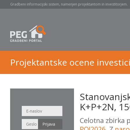
Gradbeni informacijski sistem, namenjen projektantom in investitorjem.
Projektantske ocene investici
Stanovanjsk
K+P+2N, 150
Celotna zbirka 
POI2026
. Z
naro