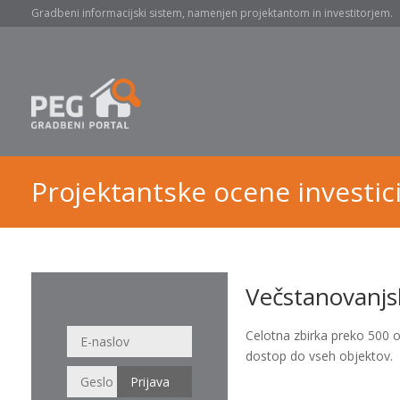
Gradbeni informacijski sistem, namenjen projektantom in investitorjem.
Projektantske ocene investici
Večstanovanjsk
Celotna zbirka preko 500 
dostop do vseh objektov.