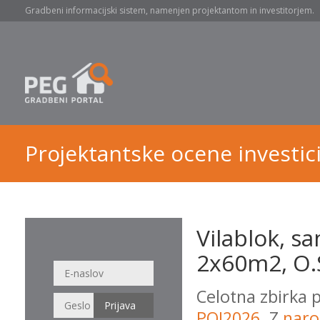
Gradbeni informacijski sistem, namenjen projektantom in investitorjem.
Projektantske ocene investici
Vilablok, 
2x60m2, O.
Celotna zbirka 
POI2026
. Z
naro