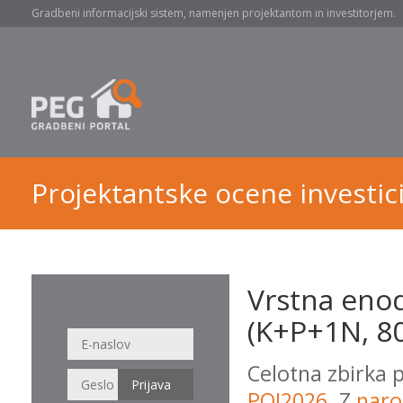
Gradbeni informacijski sistem, namenjen projektantom in investitorjem.
Projektantske ocene investici
Vrstna enod
(K+P+1N, 80
Celotna zbirka 
POI2026
. Z
naro