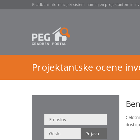
Gradbeni informacijski sistem, namenjen projektantom in inv
Projektantske ocene inve
Ben
Celotn
dostop