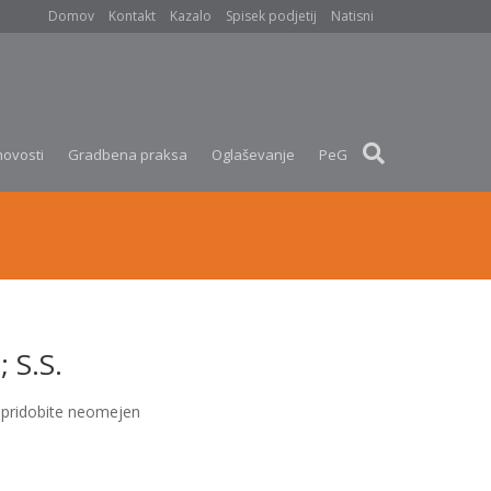
Domov
Kontakt
Kazalo
Spisek podjetij
Natisni
novosti
Gradbena praksa
Oglaševanje
PeG
 S.S.
pridobite neomejen