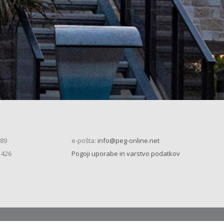
 89
e-pošta:
info@peg-online.net
 426
Pogoji uporabe in varstvo podatkov