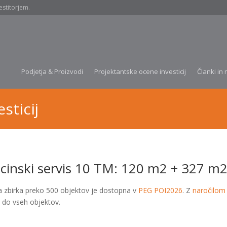
estitorjem.
Podjetja & Proizvodi
Projektantske ocene investicij
Članki in 
sticij
cinski servis 10 TM: 120 m2 + 327 m2;
a zbirka preko 500 objektov je dostopna v
PEG POI2026
. Z
naročilom
 do vseh objektov.