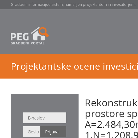
Gradbeni informacijski sistem, namenjen projektantom in investitorjem.
Projektantske ocene investici
Rekonstrukc
prostore sp
A=2.484,30
1.N=1.208,9