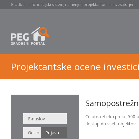
Gradbeni informacijski sistem, namenjen projektantom in investitorjem.
Projektantske ocene investici
Samopostrežna
Celotna zbirka preko 500 
dostop do vseh objektov.