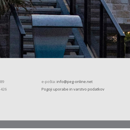
 89
e-pošta:
info@peg-online.net
 426
Pogoji uporabe in varstvo podatkov