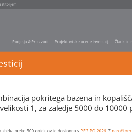
estitorjem.
Podjetja & Proizvodi
Projektantske ocene investicij
Članki in 
sticij
binacija pokritega bazena in kopališ
 velikosti 1, za zaledje 5000 do 10000 
a zbirka preko 500 objektov je dostopna v
PEG POI2026
. Z
naročilom