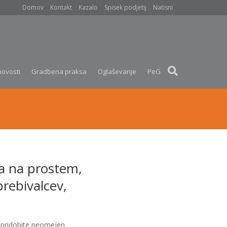
Domov
Kontakt
Kazalo
Spisek podjetij
Natisni
novosti
Gradbena praksa
Oglaševanje
PeG
ča na prostem,
prebivalcev,
pridobite neomejen