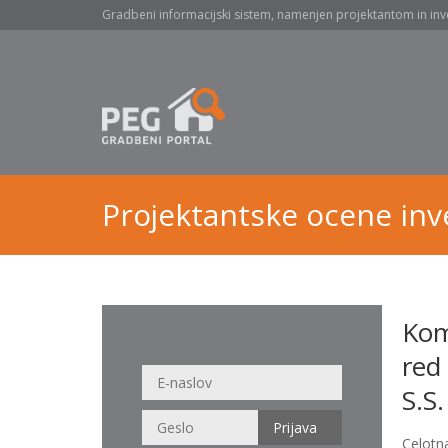
Gradbeni informacijski sistem, namenjen projektantom in inv
Projektantske ocene inve
Kom
red
S.S.
Celotn