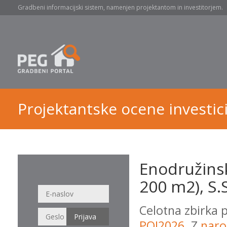
Gradbeni informacijski sistem, namenjen projektantom in investitorjem.
Projektantske ocene investici
Enodružins
200 m2), S.S
Celotna zbirka 
POI2026
. Z
naro