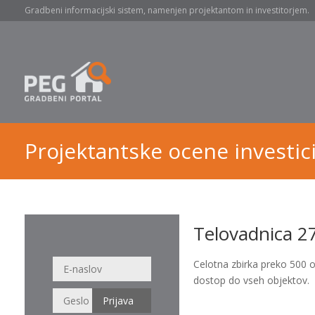
Gradbeni informacijski sistem, namenjen projektantom in investitorjem.
Projektantske ocene investici
Telovadnica 27
Celotna zbirka preko 500 
dostop do vseh objektov.