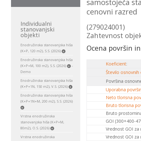
samostoječa sta
cenovni razred
Individualni
(279024001)
stanovanjski
Zahtevnost objek
objekti
Enodružinska stanovanjska hiša
Ocena površin in
(K+P, 120 m2), S.S. (2026)
+
Enodružinska stanovanjska hiša
Koeficient
:
(K+P+M, 100 m2), S.S. (2026)
-
+
Demo
Število osnovnih
Enodružinska stanovanjska hiša
Površina osnovne
(K+P+1N, 150 m2), V.S. (2026)
+
Uporabna površi
Enodružinska stanovanjska hiša
Neto tlorisna pov
(K+P+1N+M, 200 m2), S.S. (2026)
Bruto tlorisna po
+
Bruto prostornina
Vrstna enodružinska
GOI (300+400-47
stanovanjska hiša (K+P+M,
80m2), O.S. (2026)
Vrednost GOI za 
+
Vrednost GOI za 
Vrstna enodružinska