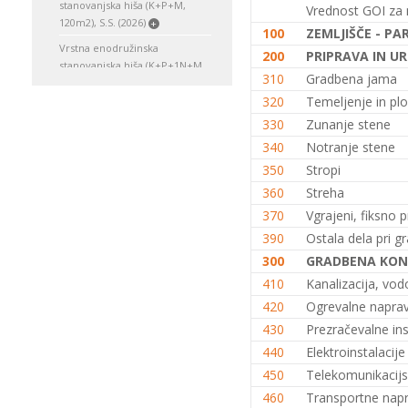
stanovanjska hiša (K+P+M,
Vrednost GOI za 
120m2), S.S. (2026)
+
100
ZEMLJIŠČE - PA
Vrstna enodružinska
200
PRIPRAVA IN UR
stanovanjska hiša (K+P+1N+M,
310
Gradbena jama
150m2), S.S. (2026)
+
320
Temeljenje in plo
Enodružinska stanovanjska hiša
330
Zunanje stene
(K+P, 120 m2), V.S. (2026)
+
340
Notranje stene
Enodružinska stanovanjska hiša
(K+P, 150m2), S.S. (2026)
350
Stropi
+
360
Streha
Enodružinska stanovanjska hiša
(K+P, 200m2), V.S. (2026)
+
370
Vgrajeni, fiksno p
Enodružinska stanovanjska hiša
390
Ostala dela pri gr
(K+P, 250m2), V.S. (2026)
+
300
GRADBENA KON
Enodružinska stanovanjska hiša
410
Kanalizacija, vod
(K+P+M, 120m2), S.S. (2026)
+
420
Ogrevalne napra
Enodružinska stanovanjska hiša
430
Prezračevalne inst
(K+P+M, 150m2), O.S. (2026)
+
440
Elektroinstalacije
Enodružinska stanovanjska hiša
450
Telekomunikacijs
(K+P+1N, 120m2), S.S. (2026)
+
460
Transportne nap
Enodružinska stanovanjska hiša