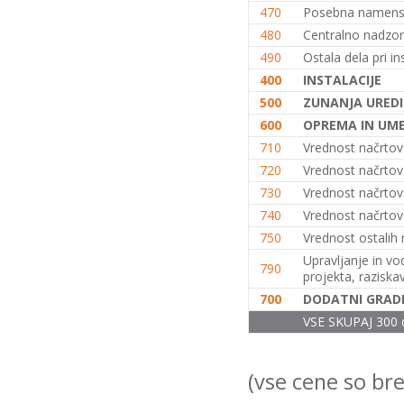
470
Posebna namensk
(K+P+1N, 200m2), S.S. (2026)
+
480
Centralno nadzor
Enodružinska stanovanjska hiša
490
Ostala dela pri ins
(K+P+1N+M, 150m2), S.S. (2026)
+
400
INSTALACIJE
500
ZUNANJA UREDI
Enodružinska stanovanjska hiša
(K+P+1N+M, 200m2), V.S. (2026)
600
OPREMA IN UM
+
710
Vrednost načrtov 
Enodružinska stanovanjska hiša
720
Vrednost načrtov
(K+P+1N+M, 250m2), V.S. (2026)
730
Vrednost načrtov s
+
740
Vrednost načrtov e
Vrstna enodružinska
750
Vrednost ostalih n
stanovanjska hiša (K+P+M,
80m2), S.S. (2026)
+
Upravljanje in vo
790
projekta, raziska
Vrstna enodružinska
stanovanjska hiša (K+P+M,
700
DODATNI GRADB
100m2), S.S. (2026)
+
VSE SKUPAJ 300 
Vrstna enodružinska
stanovanjska hiša (K+P+M,
120m2), O.S. (2026)
(vse cene so br
+
Vrstna enodružinska