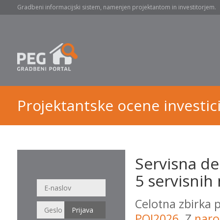
Gradbeni informacijski sistem, namenjen projektantom in investitorjem.
Projektantske ocene investici
Servisna de
5 servisnih 
Celotna zbirka 
POI2026
. Z
naro