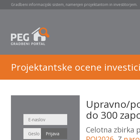
Gradbeni informacijski sistem, namenjen projektantom in investitorjem.
Projektantske ocene investici
Upravno/po
do 300 zapo
Celotna zbirka 
POI2026
. Z
naro