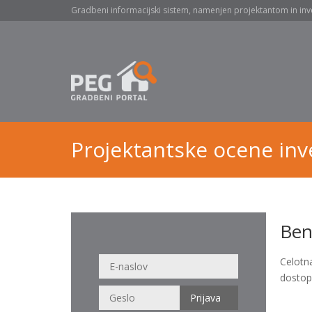
Gradbeni informacijski sistem, namenjen projektantom in inv
Projektantske ocene inve
Ben
Celotn
dostop