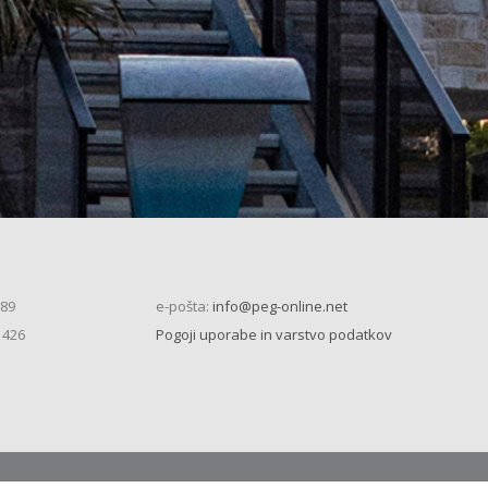
 89
e-pošta:
info@peg-online.net
 426
Pogoji uporabe in varstvo podatkov