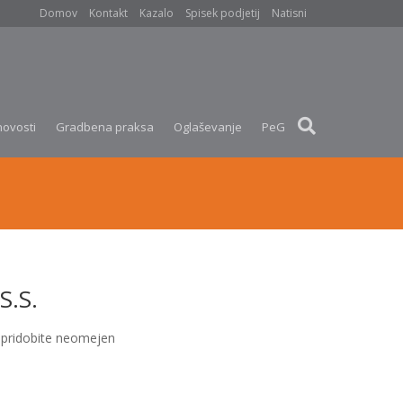
Domov
Kontakt
Kazalo
Spisek podjetij
Natisni
novosti
Gradbena praksa
Oglaševanje
PeG
S.S.
pridobite neomejen