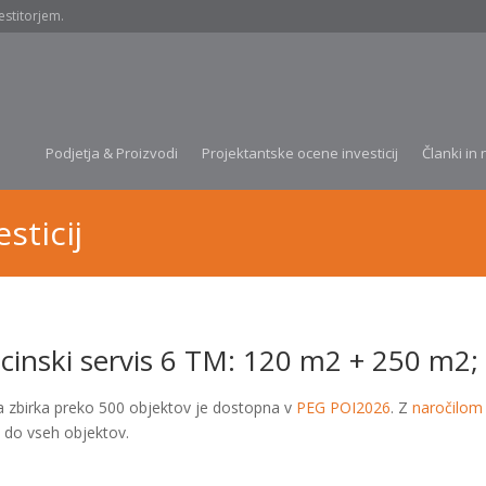
estitorjem.
Podjetja & Proizvodi
Projektantske ocene investicij
Članki in 
sticij
cinski servis 6 TM: 120 m2 + 250 m2; 
a zbirka preko 500 objektov je dostopna v
PEG POI2026
. Z
naročilom
 do vseh objektov.