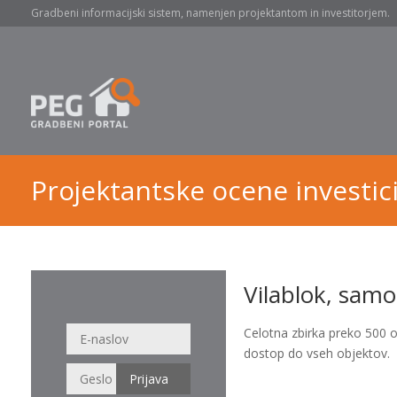
Gradbeni informacijski sistem, namenjen projektantom in investitorjem.
Projektantske ocene investici
Vilablok, samo
Celotna zbirka preko 500 
dostop do vseh objektov.