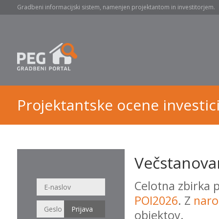
Gradbeni informacijski sistem, namenjen projektantom in investitorjem.
Projektantske ocene investici
Večstanovan
Celotna zbirka 
POI2026
. Z
naro
objektov.