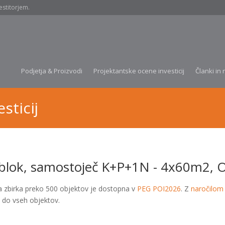
estitorjem.
Podjetja & Proizvodi
Projektantske ocene investicij
Članki in 
sticij
ablok, samostoječ K+P+1N - 4x60m2, O
a zbirka preko 500 objektov je dostopna v
PEG POI2026
. Z
naročilom
 do vseh objektov.