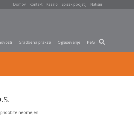
Domov
Kontakt
Kazalo
Spisek podjetij
Natisni
novosti
Gradbena praksa
Oglaševanje
PeG
.S.
pridobite neomejen