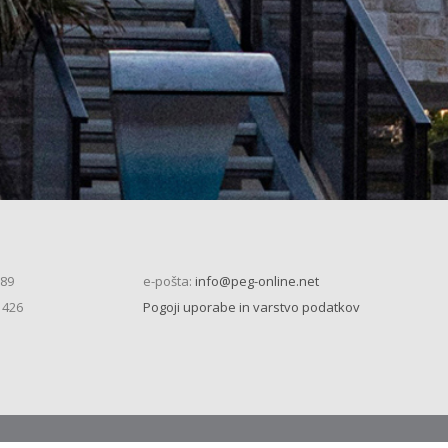
 89
e-pošta:
info@peg-online.net
 426
Pogoji uporabe in varstvo podatkov