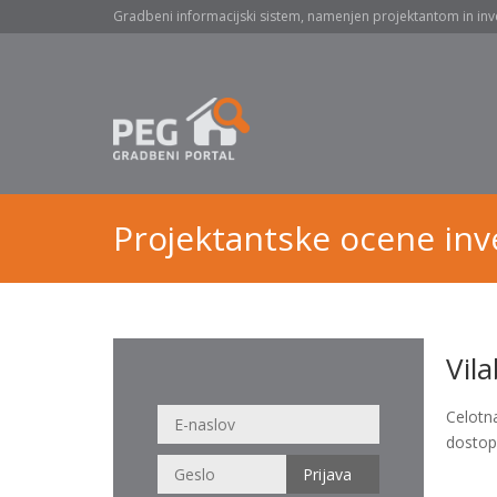
Gradbeni informacijski sistem, namenjen projektantom in inv
Projektantske ocene inve
Vil
Celotn
dostop