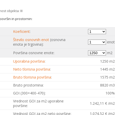
ost objekta: III
ovršin in prostornin:
Koeficient
:
Število osnovnih enot
(osnovna
enot
enota je trgovina):
Površina osnovne enote:
m2
Uporabna površina
:
1250 m2
Neto tlorisna površina
:
1445 m2
Bruto tlorisna površina
:
1575 m2
Bruto prostornina:
8820 m3
GOI (300+400-470):
100%
Vrednost GOI za m2 uporabne
1.242,11 € /m2
površine:
Vrednost GOI za m2 neto površine:
1.074,52 € /m2