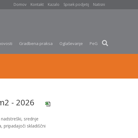
Domov
Kontakt
Kazalo
Spisek podjetij
Natisni
novosti
Gradbena praksa
Oglaševanje
PeG
 m2 - 2026
 nadstreški, srednje
 pripadajoči skladiščni