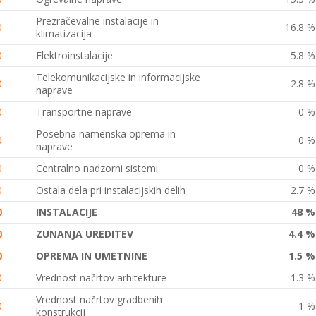
Prezračevalne instalacije in
0
16.8 %
klimatizacija
0
Elektroinstalacije
5.8 %
Telekomunikacijske in informacijske
0
2.8 %
naprave
0
Transportne naprave
0 %
Posebna namenska oprema in
0
0 %
naprave
0
Centralno nadzorni sistemi
0 %
0
Ostala dela pri instalacijskih delih
2.7 %
0
INSTALACIJE
48 %
0
ZUNANJA UREDITEV
4.4 %
0
OPREMA IN UMETNINE
1.5 %
0
Vrednost načrtov arhitekture
1.3 %
Vrednost načrtov gradbenih
0
1 %
konstrukcij