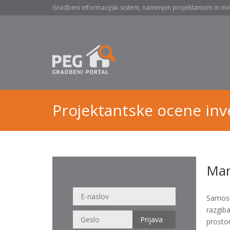
Gradbeni informacijski sistem, namenjen projektantom in inv
Projektantske ocene inve
Man
Samosto
razgib
prostor