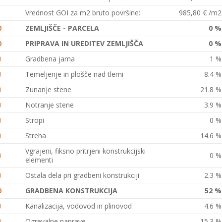
Vrednost GOI za m2 bruto površine:
985,80 € /m2
0
ZEMLJIŠČE - PARCELA
0 %
0
PRIPRAVA IN UREDITEV ZEMLJIŠČA
0 %
0
Gradbena jama
1 %
0
Temeljenje in plošče nad tlemi
8.4 %
0
Zunanje stene
21.8 %
0
Notranje stene
3.9 %
0
Stropi
0 %
0
Streha
14.6 %
Vgrajeni, fiksno pritrjeni konstrukcijski
0
0 %
elementi
0
Ostala dela pri gradbeni konstrukciji
2.3 %
0
GRADBENA KONSTRUKCIJA
52 %
0
Kanalizacija, vodovod in plinovod
4.6 %
0
Ogrevalne naprave
15.3 %