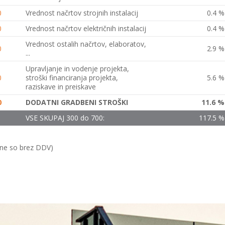
0
Vrednost načrtov strojnih instalacij
0.4 %
0
Vrednost načrtov električnih instalacij
0.4 %
Vrednost ostalih načrtov, elaboratov,
0
2.9 %
...
Upravljanje in vodenje projekta,
0
stroški financiranja projekta,
5.6 %
raziskave in preiskave
0
DODATNI GRADBENI STROŠKI
11.6 %
VSE SKUPAJ 300 do 700:
117.5 %
ene so brez DDV)