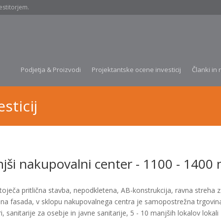
estitorjem.
Podjetja & Proizvodi
Projektantske ocene investicij
Članki in 
sticij
jši nakupovalni center - 1100 - 1400
ječa pritlična stavba, nepodkletena, AB-konstrukcija, ravna streha z
ana fasada, v sklopu nakupovalnega centra je samopostrežna trgovina,
i, sanitarije za osebje in javne sanitarije, 5 - 10 manjših lokalov lokali