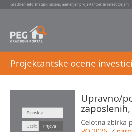
Gradbeni informacijski sistem, namenjen projektantom in investitorjem.
Projektantske ocene investici
Upravno/po
zaposlenih,
Celotna zbirka 
POI2026
. Z
naro