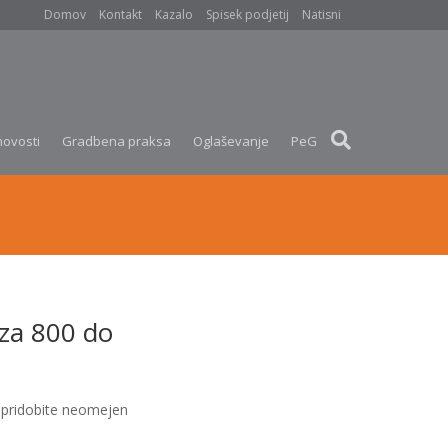
Domov
Kontakt
Kazalo
Spisek podjetij
Natisni
novosti
Gradbena praksa
Oglaševanje
PeG
za 800 do
pridobite neomejen