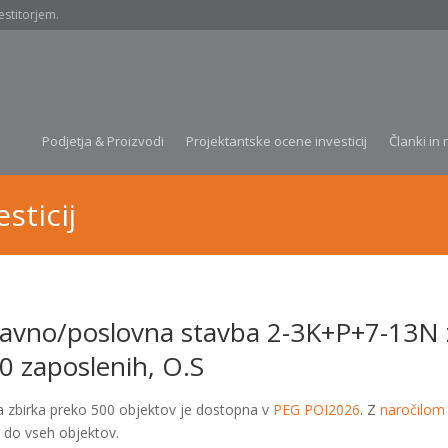
estitorjem.
Podjetja & Proizvodi
Projektantske ocene investicij
Članki in 
sticij
avno/poslovna stavba 2-3K+P+7-13N 
0 zaposlenih, O.S
a zbirka preko 500 objektov je dostopna v
PEG POI2026
. Z
naročilom
 do vseh objektov.