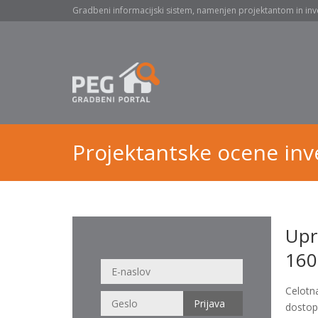
Gradbeni informacijski sistem, namenjen projektantom in inv
Projektantske ocene inve
Upr
160
Celotn
dostop