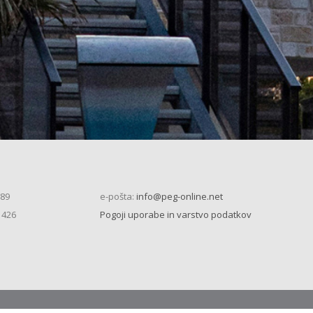
 89
e-pošta:
info@peg-online.net
 426
Pogoji uporabe in varstvo podatkov