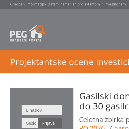
Gradbeni informacijski sistem, namenjen projektantom in investitorjem.
Projektantske ocene investici
Gasilski do
do 30 gasilc
Celotna zbirka 
POI2026
. Z
naro