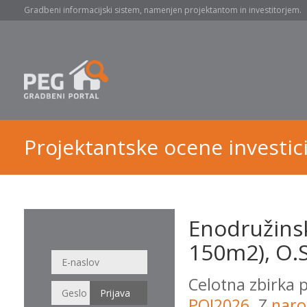
Gradbeni informacijski sistem, namenjen projektantom in investitorjem.
Projektantske ocene investici
Enodružins
150m2), O.S
Celotna zbirka 
POI2026
. Z
naro