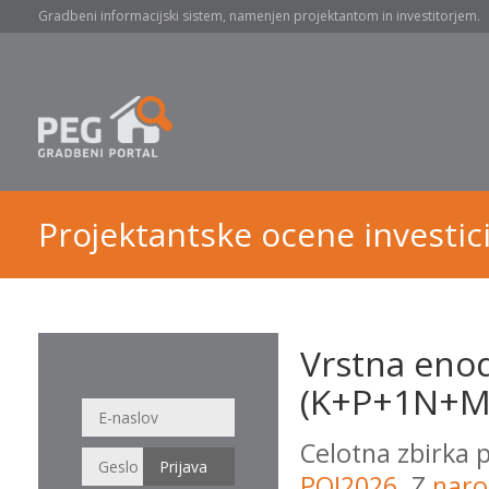
Gradbeni informacijski sistem, namenjen projektantom in investitorjem.
Projektantske ocene investici
Vrstna enod
(K+P+1N+M,
Celotna zbirka 
POI2026
. Z
naro