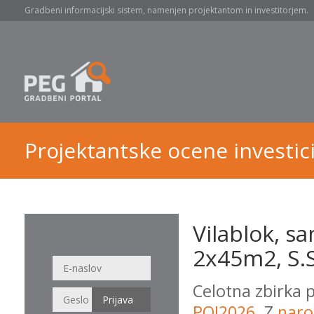
Gradbeni informacijski sistem, namenjen projektantom in investitorjem.
Projektantske ocene investici
Vilablok, 
2x45m2, S.S
Celotna zbirka 
POI2026
. Z
naro