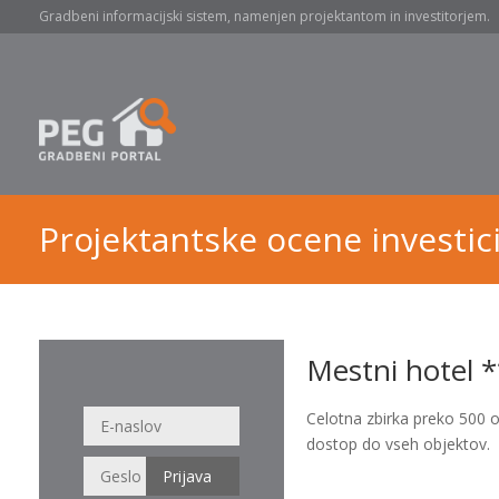
Gradbeni informacijski sistem, namenjen projektantom in investitorjem.
Projektantske ocene investici
Mestni hotel *
Celotna zbirka preko 500 
dostop do vseh objektov.