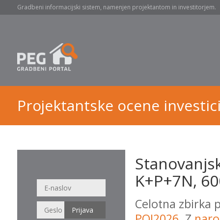
Gradbeni informacijski sistem, namenjen projektantom in investitorjem.
Projektantske ocene investici
Stanovanjsk
K+P+7N, 600
Celotna zbirka 
POI2026
. Z
naro