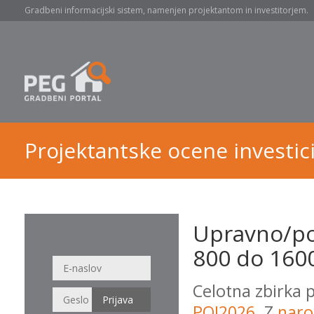
Gradbeni informacijski sistem, namenjen projektantom in investitorjem.
Projektantske ocene investici
Upravno/po
800 do 1600
Celotna zbirka 
POI2026
. Z
naro