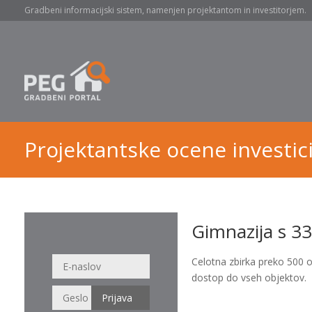
Gradbeni informacijski sistem, namenjen projektantom in investitorjem.
Projektantske ocene investici
Gimnazija s 33
Celotna zbirka preko 500 
dostop do vseh objektov.