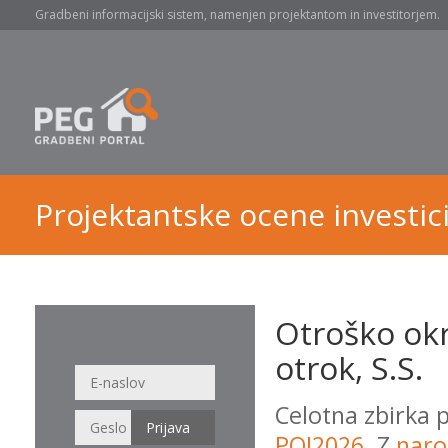
Gradbeni informacijski sistem, namenjen projektantom in investitorjem.
Projektantske ocene investici
Otroško ok
otrok, S.S.
Celotna zbirka 
POI2026
. Z
naro