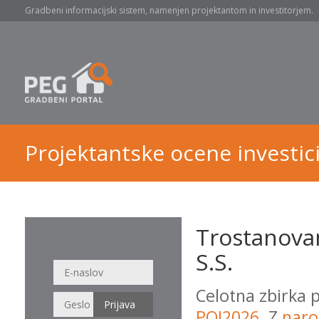
Gradbeni informacijski sistem, namenjen projektantom in investitorjem.
Projektantske ocene investici
Trostanova
S.S.
Celotna zbirka 
POI2026
. Z
naro