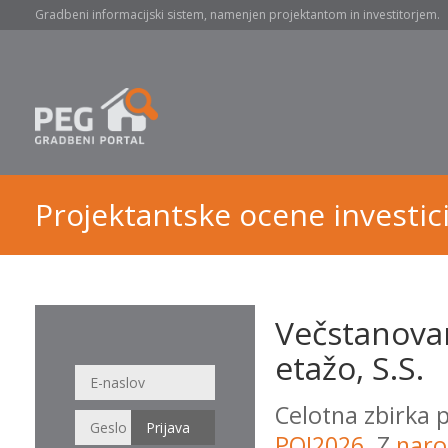
Gradbeni informacijski sistem, namenjen projektantom in investitorjem.
Projektantske ocene investici
Večstanova
etažo, S.S.
Celotna zbirka 
POI2026
. Z
naro