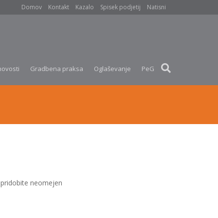
Domov
Kontakt
Kazalo
Spisek podjetij
Natisni
novosti
Gradbena praksa
Oglaševanje
PeG
pridobite neomejen