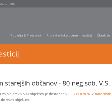
estitorjem.
Podjetja & Proizvodi
Projektantske ocene investicij
Članki in 
sticij
 starejših občanov - 80 neg.sob, V.S.
a zbirka preko 500 objektov je dostopna v
PEG POI2026
. Z
naročilom
 do vseh objektov.