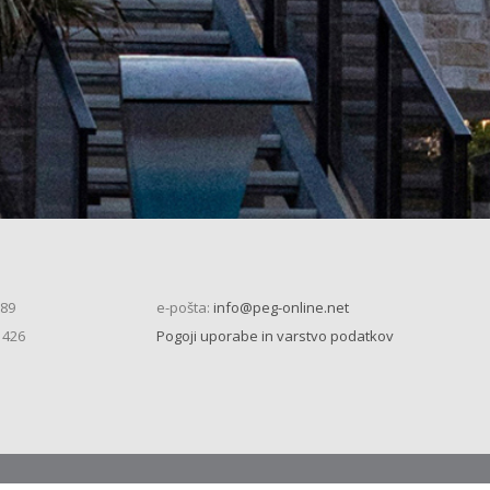
 89
e-pošta:
info@peg-online.net
 426
Pogoji uporabe in varstvo podatkov