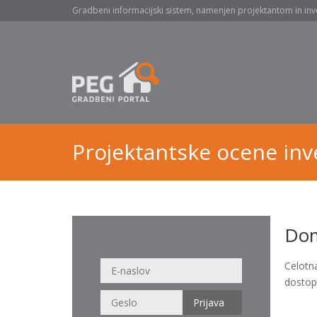
Gradbeni informacijski sistem, namenjen projektantom in inv
Projektantske ocene inve
Dom
Celotn
dostop