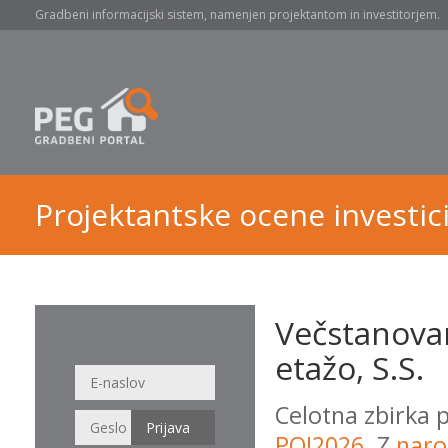
Gradbeni informacijski sistem, namenjen projektantom in investitorjem.
Projektantske ocene investici
Večstanovan
etažo, S.S.
Celotna zbirka 
POI2026
. Z
naro