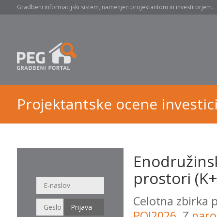
Gradbeni informacijski sistem, namenjen projektantom in investitorjem.
Projektantske ocene investici
Enodružinsk
prostori (K+
Celotna zbirka 
POI2026
. Z
naro