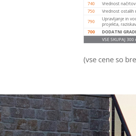
740
Vrednost načrtov e
stanovanjska hiša (K+P+M,
150m2), S.S. (2026)
+
750
Vrednost ostalih n
Upravljanje in vo
Vrstna enodružinska
790
projekta, raziska
stanovanjska hiša (K+P+1N,
80m2), O.S. (2026)
+
700
DODATNI GRADB
Vrstna enodružinska
VSE SKUPAJ 300 
stanovanjska hiša (K+P+1N,
80m2), O.S. (2026)
+
(vse cene so br
Vrstna enodružinska
stanovanjska hiša (K+P+1N,
100m2), O.S. (2026)
+
Vrstna enodružinska
stanovanjska hiša (K+P+1N,
100m2), S.S. (2026)
+
Vrstna enodružinska
stanovanjska hiša (K+P+1N,
100m2), O.S. (2026)
+
Vrstna enodružinska
stanovanjska hiša (K+P+1N,
120m2), S.S. (2026)
+