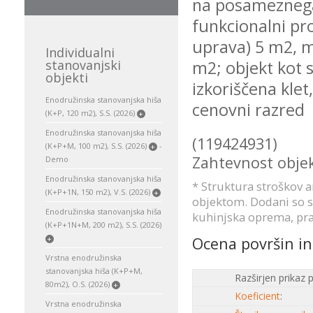
na posameznega 
funkcionalni pro
uprava) 5 m2, m
Individualni
stanovanjski
m2; objekt kot 
objekti
izkoriščena kle
Enodružinska stanovanjska hiša
cenovni razred
(K+P, 120 m2), S.S. (2026)
+
Enodružinska stanovanjska hiša
(119424931)
(K+P+M, 100 m2), S.S. (2026)
-
+
Zahtevnost objek
Demo
Enodružinska stanovanjska hiša
* Struktura stroškov a
(K+P+1N, 150 m2), V.S. (2026)
+
objektom. Dodani so st
Enodružinska stanovanjska hiša
kuhinjska oprema, pral
(K+P+1N+M, 200 m2), S.S. (2026)
Ocena površin in
+
Vrstna enodružinska
stanovanjska hiša (K+P+M,
Razširjen prikaz 
80m2), O.S. (2026)
+
Koeficient
:
Vrstna enodružinska