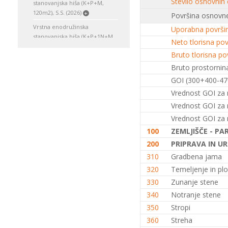
Število osnovnih
stanovanjska hiša (K+P+M,
120m2), S.S. (2026)
+
Površina osnovne
Vrstna enodružinska
Uporabna površi
stanovanjska hiša (K+P+1N+M,
Neto tlorisna pov
150m2), S.S. (2026)
+
Bruto tlorisna po
Enodružinska stanovanjska hiša
Bruto prostornina
(K+P, 120 m2), V.S. (2026)
+
GOI (300+400-47
Enodružinska stanovanjska hiša
Vrednost GOI za 
(K+P, 150m2), S.S. (2026)
+
Vrednost GOI za 
Enodružinska stanovanjska hiša
Vrednost GOI za 
(K+P, 200m2), V.S. (2026)
+
100
ZEMLJIŠČE - PA
Enodružinska stanovanjska hiša
(K+P, 250m2), V.S. (2026)
+
200
PRIPRAVA IN UR
310
Gradbena jama
Enodružinska stanovanjska hiša
(K+P+M, 120m2), S.S. (2026)
+
320
Temeljenje in plo
Enodružinska stanovanjska hiša
330
Zunanje stene
(K+P+M, 150m2), O.S. (2026)
+
340
Notranje stene
Enodružinska stanovanjska hiša
350
Stropi
(K+P+1N, 120m2), S.S. (2026)
+
360
Streha
Enodružinska stanovanjska hiša