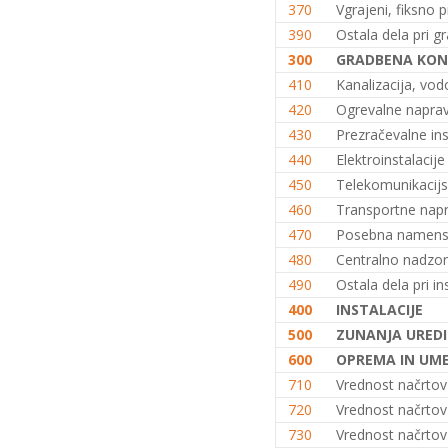
370
Vgrajeni, fiksno p
(K+P+1N, 200m2), S.S. (2026)
+
390
Ostala dela pri gr
Enodružinska stanovanjska hiša
300
GRADBENA KON
(K+P+1N+M, 150m2), S.S. (2026)
410
Kanalizacija, vod
+
420
Ogrevalne napra
Enodružinska stanovanjska hiša
(K+P+1N+M, 200m2), V.S. (2026)
430
Prezračevalne inst
+
440
Elektroinstalacije
Enodružinska stanovanjska hiša
450
Telekomunikacijs
(K+P+1N+M, 250m2), V.S. (2026)
460
Transportne nap
+
470
Posebna namensk
Vrstna enodružinska
480
Centralno nadzor
stanovanjska hiša (K+P+M,
80m2), S.S. (2026)
490
Ostala dela pri ins
+
400
INSTALACIJE
Vrstna enodružinska
stanovanjska hiša (K+P+M,
500
ZUNANJA UREDI
100m2), S.S. (2026)
+
600
OPREMA IN UM
Vrstna enodružinska
710
Vrednost načrtov 
stanovanjska hiša (K+P+M,
720
Vrednost načrtov
120m2), O.S. (2026)
+
730
Vrednost načrtov s
Vrstna enodružinska