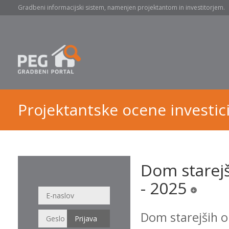
Gradbeni informacijski sistem, namenjen projektantom in investitorjem.
Projektantske ocene investici
Dom starejš
- 2025
+
Dom starejših 